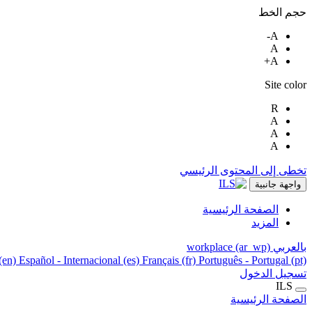
حجم الخط
A-
A
A+
Site color
R
A
A
A
تخطى إلى المحتوى الرئيسي
واجهة جانبية
الصفحة الرئيسية
المزيد
بالعربي workplace ‎(ar_wp)‎
(en)‎
Español - Internacional ‎(es)‎
Français ‎(fr)‎
Português - Portugal ‎(pt)‎
تسجيل الدخول
ILS
الصفحة الرئيسية